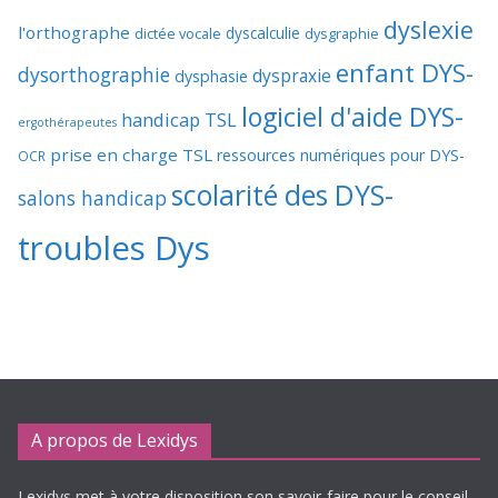
dyslexie
l'orthographe
dictée vocale
dyscalculie
dysgraphie
enfant DYS-
dysorthographie
dyspraxie
dysphasie
logiciel d'aide DYS-
handicap TSL
ergothérapeutes
prise en charge TSL
ressources numériques pour DYS-
OCR
scolarité des DYS-
salons handicap
troubles Dys
A propos de Lexidys
Lexidys met à votre disposition son savoir-faire pour le conseil