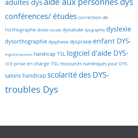
aide aux personnes dys
adultes dys
conférences/ études
correction de
dyslexie
l'orthographe
dictée vocale
dyscalculie
dysgraphie
enfant DYS-
dysorthographie
dyspraxie
dysphasie
logiciel d'aide DYS-
handicap TSL
ergothérapeutes
prise en charge TSL
ressources numériques pour DYS-
OCR
scolarité des DYS-
salons handicap
troubles Dys