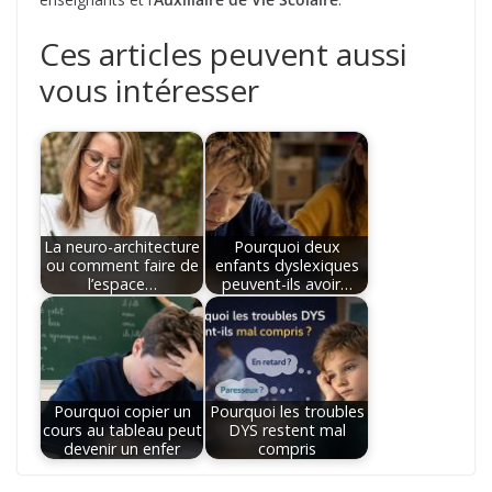
Ces articles peuvent aussi
vous intéresser
La neuro-architecture
Pourquoi deux
ou comment faire de
enfants dyslexiques
l’espace…
peuvent-ils avoir…
Pourquoi copier un
Pourquoi les troubles
cours au tableau peut
DYS restent mal
devenir un enfer
compris