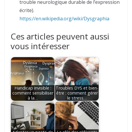
trouble neurologique durable de l’expression
écrite).
https://en.wikipedia.org/wiki/Dysgraphia
Ces articles peuvent aussi
vous intéresser
Handicap invisible :
Troubles DYS et bien-
comment sensibiliser
être : comment gérer
à la…
le stress…