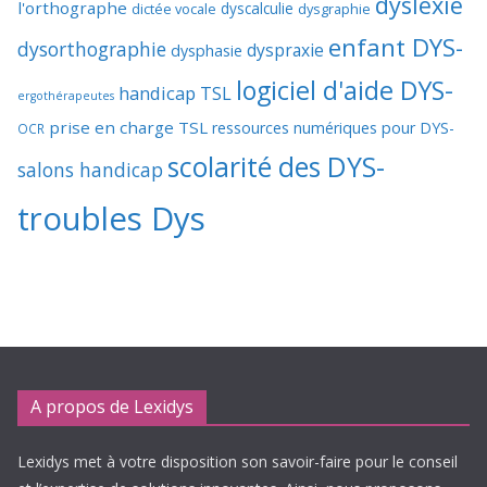
dyslexie
l'orthographe
dictée vocale
dyscalculie
dysgraphie
enfant DYS-
dysorthographie
dyspraxie
dysphasie
logiciel d'aide DYS-
handicap TSL
ergothérapeutes
prise en charge TSL
ressources numériques pour DYS-
OCR
scolarité des DYS-
salons handicap
troubles Dys
A propos de Lexidys
Lexidys met à votre disposition son savoir-faire pour le conseil