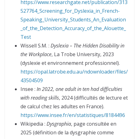
https://www.researchgate.net/publication/313
527764_Screening_for_Dyslexia_in_French-
Speaking_University_Students_An_Evaluation
_of_the_Detection_Accuracy_of_the_Alouette_
Test
Wissell S.M. :
Dyslexia – The Hidden Disability in
the Workplace
, La Trobe University, 2023
(dyslexie et environnement professionnel).
https://opal.latrobe.edu.au/ndownloader/files/
43504509
Insee :
In 2022, one adult in ten had difficulties
with reading skills
, 2024 (difficultés de lecture et
de calcul chez les adultes en France).
https://www.insee.fr/en/statistiques/8184496
Wikipedia :
Dysgraphia
, page consultée en
2025 (définition de la dysgraphie comme