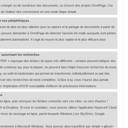
de charger ou de numériser des documents, ou d’ouvrir des projets OmniPage. Cet
nt de réaliser des conversions en une seule étape simple.
r vos périphériques
sont de plus en plus utilisées pour la capture et le partage de documents à partir de
us pouvez demander à OmniPage de détecter l’arrivée d’e-mails auxquels sont jointes
lement automatisée. Il s’agit du moyen le plus rapide et le plus efficace pour
F autorisant les recherches
« PDF » regroupe des fichiers de types très différents : certains peuvent intégrer des
contenus qui, pour la plupart, ne peuvent faire l’objet d’aucune recherche de texte.
un outil révolutionnaire qui permet de transformer, individuellement ou par lots,
cer des recherches de texte complètes. Grâce à lui, vous n’aurez plus jamais
er d’opération d’OCR susceptible d’effacer de précieuses informations.
ne
ligne, puis renvoyez les fichiers convertis vers ces sites, ou vers d’autres !
t Dropbox. Si vous le souhaitez, vous pouvez utiliser l’application Nuance® Cloud
rvices de stockage en ligne, parmi lesquels Windows Live SkyDrive, Google
directement à Microsoft Windows. Vous pouvez ainsi transférer par simple « glisser-