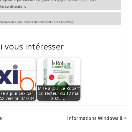
e option de pré-traitement « Ignorer les pages blanches », et l’option
che est détectée ».
r numériser des documents directement vers OmniPage.
i vous intéresser
Mise à jour Le Robert
se à jour Lexibar
Correcteur du 12 mai
5X version 3.10.04
2025 -…
e
Informations Windows 8