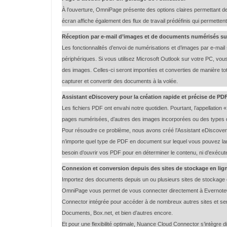
À l’ouverture, OmniPage présente des options claires permettant 
écran affiche également des flux de travail prédéfinis qui permette
Réception par e-mail d’images et de documents numérisés su
Les fonctionnalités d’envoi de numérisations et d’images par e-mail 
périphériques. Si vous utilisez Microsoft Outlook sur votre PC, vo
des images. Celles-ci seront importées et converties de manière tota
capturer et convertir des documents à la volée.
Assistant eDiscovery pour la création rapide et précise de PD
Les fichiers PDF ont envahi notre quotidien. Pourtant, l’appellation 
pages numérisées, d’autres des images incorporées ou des types de 
Pour résoudre ce problème, nous avons créé l’Assistant eDiscovery, 
n’importe quel type de PDF en document sur lequel vous pouvez lan
besoin d’ouvrir vos PDF pour en déterminer le contenu, ni d’exécut
Connexion et conversion depuis des sites de stockage en lig
Importez des documents depuis un ou plusieurs sites de stockage en 
OmniPage vous permet de vous connecter directement à Evernote® e
Connector intégrée pour accéder à de nombreux autres sites et se
Documents, Box.net, et bien d’autres encore.
Et pour une flexibilité optimale, Nuance Cloud Connector s’intègre 