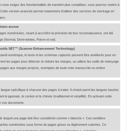
i vous exigez des fonctionnalités de transfert plus complètes, vous pourrez mettre à
Cette version avancée permet notamment d’utiliser des services de stockage en
iers.
ision accrue
ges numérisées, visant à accroître la précision de leur reconnaissance, ont été
e (Normal, Demi-teintes, Poivre et sel).
x outils SET™ (Scanner Enhancement Technology)
pareil numérique, le texte et les schémas capturés peuvent être améliorés pour en
ent les pages pour détecter et réduire les marges, ou utiliser les outils de nettoyage
s pages aux marges propres, exemptes de toute note manuscrite ou ombre
angue spécifique à chacune des pages à traiter. Il choisit parmi les langues basées
nt le japonais, le coréen et le chinois (traditionnel et simplifié). En activant cette
 de vos documents.
rtir duquel une page doit être considérée comme « blanche ». Ceci améliore
nt parfois numérisées sous forme de pages grises ou légèrement colorées. Ce