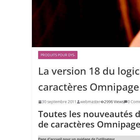
PRODUITS POUR DYS-
La version 18 du logi
caractères Omnipage e
30 septembre 2011
webmaster
2996 Views
0 Com
Toutes les nouveautés d
de caractères Omnipage
Page d’accueil pour un guidage de l’utilisateur