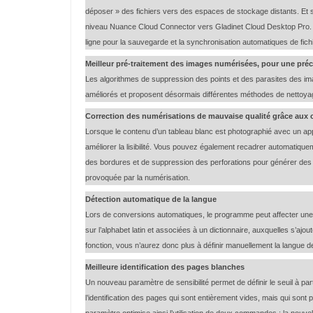
déposer » des fichiers vers des espaces de stockage distants. Et s
niveau Nuance Cloud Connector vers Gladinet Cloud Desktop Pro. 
ligne pour la sauvegarde et la synchronisation automatiques de fich
Meilleur pré-traitement des images numérisées, pour une préc
Les algorithmes de suppression des points et des parasites des ima
améliorés et proposent désormais différentes méthodes de nettoyag
Correction des numérisations de mauvaise qualité grâce au
Lorsque le contenu d’un tableau blanc est photographié avec un ap
améliorer la lisibilité. Vous pouvez également recadrer automatiquem
des bordures et de suppression des perforations pour générer de
provoquée par la numérisation.
Détection automatique de la langue
Lors de conversions automatiques, le programme peut affecter une l
sur l’alphabet latin et associées à un dictionnaire, auxquelles s’ajoute
fonction, vous n’aurez donc plus à définir manuellement la langue
Meilleure identification des pages blanches
Un nouveau paramètre de sensibilité permet de définir le seuil à pa
l’identification des pages qui sont entièrement vides, mais qui so