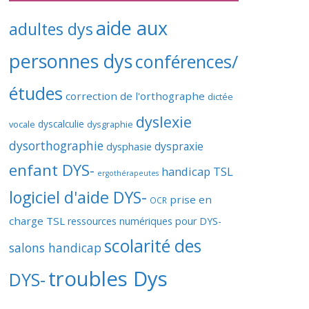
aide aux
adultes dys
personnes dys
conférences/
études
correction de l'orthographe
dictée
dyslexie
vocale
dyscalculie
dysgraphie
dysorthographie
dyspraxie
dysphasie
enfant DYS-
handicap TSL
ergothérapeutes
logiciel d'aide DYS-
prise en
OCR
charge TSL
ressources numériques pour DYS-
scolarité des
salons handicap
troubles Dys
DYS-