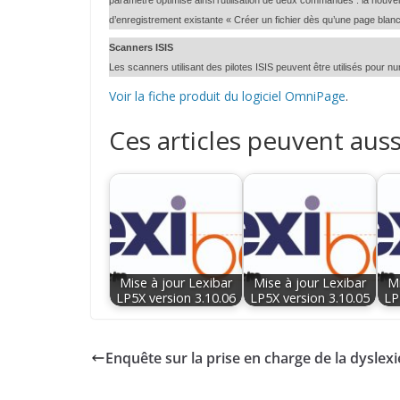
paramètre optimise ainsi l’utilisation de deux commandes : la nouvell
d’enregistrement existante « Créer un fichier dès qu’une page blan
Scanners ISIS
Les scanners utilisant des pilotes ISIS peuvent être utilisés pou
Voir la fiche produit du logiciel OmniPage
.
Ces articles peuvent auss
Mise à jour Lexibar
Mise à jour Lexibar
Mi
LP5X version 3.10.06
LP5X version 3.10.05
LP
Enquête sur la prise en charge de la dyslexi