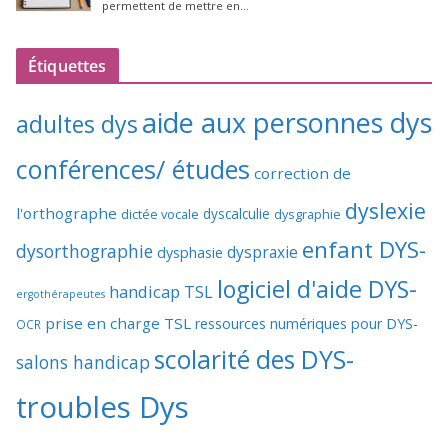
Étiquettes
aide aux personnes dys
adultes dys
conférences/ études
correction de
dyslexie
l'orthographe
dictée vocale
dyscalculie
dysgraphie
enfant DYS-
dysorthographie
dyspraxie
dysphasie
logiciel d'aide DYS-
handicap TSL
ergothérapeutes
prise en charge TSL
ressources numériques pour DYS-
OCR
scolarité des DYS-
salons handicap
troubles Dys