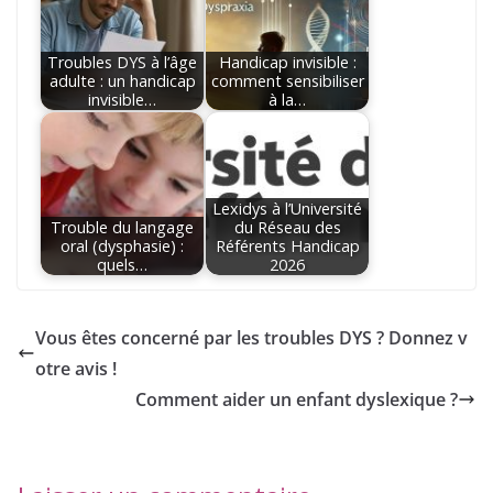
Troubles DYS à l’âge
Handicap invisible :
adulte : un handicap
comment sensibiliser
invisible…
à la…
Lexidys à l’Université
Trouble du langage
du Réseau des
oral (dysphasie) :
Référents Handicap
quels…
2026
Vous êtes concerné par les troubles DYS ? Donnez v
otre avis !
Comment aider un enfant dyslexique ?