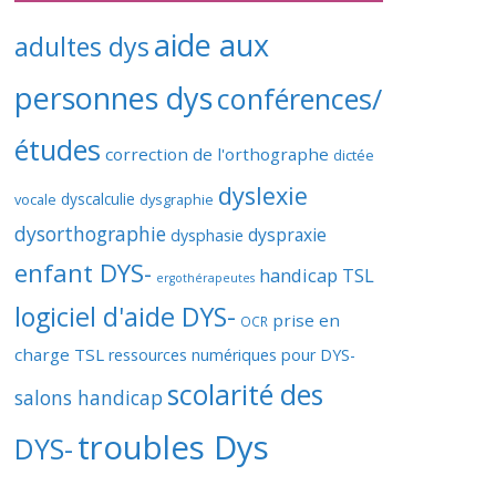
aide aux
adultes dys
personnes dys
conférences/
études
correction de l'orthographe
dictée
dyslexie
vocale
dyscalculie
dysgraphie
dysorthographie
dyspraxie
dysphasie
enfant DYS-
handicap TSL
ergothérapeutes
logiciel d'aide DYS-
prise en
OCR
charge TSL
ressources numériques pour DYS-
scolarité des
salons handicap
troubles Dys
DYS-