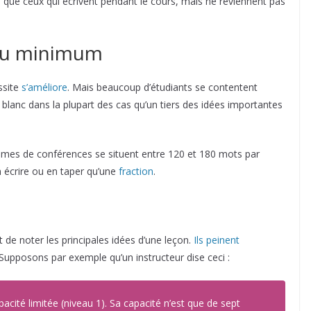
s
que ceux qui écrivent pendant le cours, mais ne reviennent pas
du minimum
ssite
s’améliore
. Mais beaucoup d’étudiants se contentent
 blanc dans la plupart des cas qu’un tiers des idées importantes
thmes de conférences se situent entre 120 et 180 mots par
n écrire ou en taper qu’une
fraction
.
t de noter les principales idées d’une leçon.
Ils peinent
. Supposons par exemple qu’un instructeur dise ceci :
cité limitée (niveau 1). Sa capacité n’est que de sept