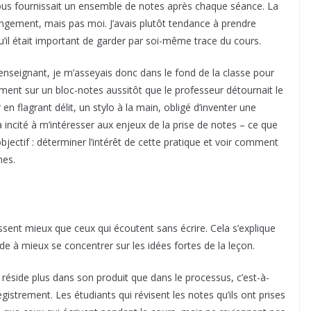
nous fournissait un ensemble de notes après chaque séance. La
rangement, mais pas moi. J’avais plutôt tendance à prendre
’il était important de garder par soi-même trace du cours.
t enseignant, je m’asseyais donc dans le fond de la classe pour
ment sur un bloc-notes aussitôt que le professeur détournait le
en flagrant délit, un stylo à la main, obligé d’inventer une
a incité à m’intéresser aux enjeux de la prise de notes – ce que
ectif : déterminer l’intérêt de cette pratique et voir comment
hes.
sent mieux que ceux qui écoutent sans écrire. Cela s’explique
aide à mieux se concentrer sur les idées fortes de la leçon.
 réside plus dans son produit que dans le processus, c’est-à-
gistrement. Les étudiants qui révisent les notes qu’ils ont prises