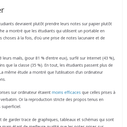
er
étudiants devraient plutôt prendre leurs notes sur papier plutôt
he a montré que les étudiants qui utilisent un portable en
rs choses à la fois, d’où une prise de notes lacunaire et de
 leurs mails, (pour 81 % d’entre eux), surfé sur Internet (43 %),
fins que la classe (35 %). En tout, les étudiants passent plus de
 La même étude a montré que l’utilisation d’un ordinateur
ons.
prises sur ordinateur étaient
moins efficaces
que celles prises à
du verbatim. Or la reproduction stricte des propos tenus en
superficiel.
t de garder trace de graphiques, tableaux et schémas qui sont
la main étant de meilleure qualité que les notes prises sur