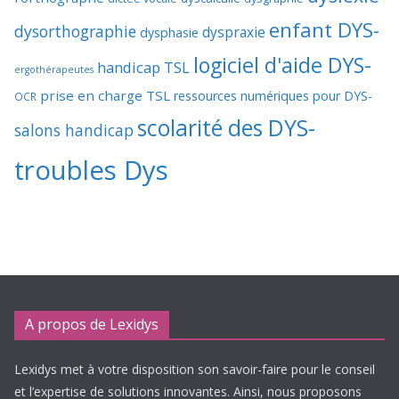
enfant DYS-
dysorthographie
dyspraxie
dysphasie
logiciel d'aide DYS-
handicap TSL
ergothérapeutes
prise en charge TSL
ressources numériques pour DYS-
OCR
scolarité des DYS-
salons handicap
troubles Dys
A propos de Lexidys
Lexidys met à votre disposition son savoir-faire pour le conseil
et l’expertise de solutions innovantes. Ainsi, nous proposons