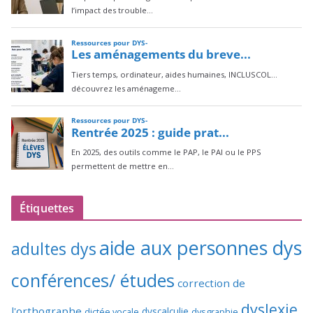
Étiquettes
aide aux personnes dys
adultes dys
conférences/ études
correction de
dyslexie
l'orthographe
dictée vocale
dyscalculie
dysgraphie