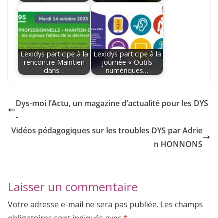
Lexidys participe à la
Lexidys participe à la
rencontre Maintien
journée « Outils
dans…
numériques…
Dys-moi l’Actu, un magazine d’actualité pour les DYS
-
Vidéos pédagogiques sur les troubles DYS par Adrie
n HONNONS
Laisser un commentaire
Votre adresse e-mail ne sera pas publiée.
Les champs
obligatoires sont indiqués avec
*