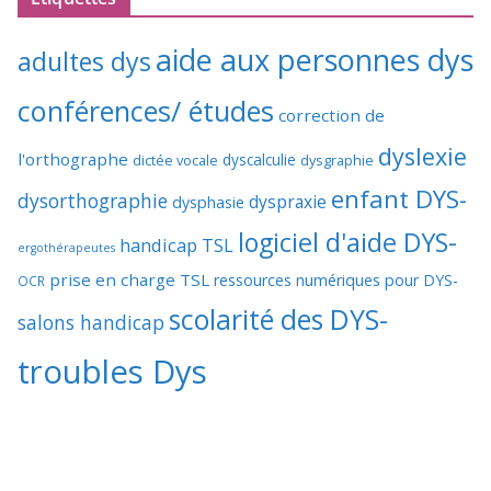
aide aux personnes dys
adultes dys
conférences/ études
correction de
dyslexie
l'orthographe
dictée vocale
dyscalculie
dysgraphie
enfant DYS-
dysorthographie
dyspraxie
dysphasie
logiciel d'aide DYS-
handicap TSL
ergothérapeutes
prise en charge TSL
ressources numériques pour DYS-
OCR
scolarité des DYS-
salons handicap
troubles Dys