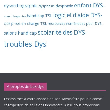
enfant DYS-
dysorthographie
dyspraxie
dysphasie
logiciel d'aide DYS-
handicap TSL
ergothérapeutes
prise en charge TSL
ressources numériques pour DYS-
OCR
scolarité des DYS-
salons handicap
troubles Dys
A propos de Lexidys
Lexidys met à votre disposition son savoir-faire pour le conseil
et l’expertise de solutions innovantes. Ainsi, nous proposons