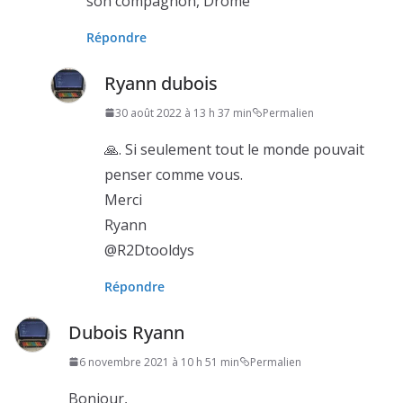
son compagnon, Drôme
Répondre
Ryann dubois
30 août 2022 à 13 h 37 min
Permalien
🙏. Si seulement tout le monde pouvait
penser comme vous.
Merci
Ryann
@R2Dtooldys
Répondre
Dubois Ryann
6 novembre 2021 à 10 h 51 min
Permalien
Bonjour,