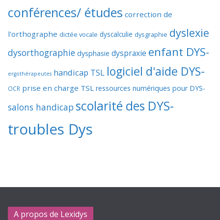
conférences/ études
correction de
dyslexie
l'orthographe
dictée vocale
dyscalculie
dysgraphie
enfant DYS-
dysorthographie
dyspraxie
dysphasie
logiciel d'aide DYS-
handicap TSL
ergothérapeutes
prise en charge TSL
ressources numériques pour DYS-
OCR
scolarité des DYS-
salons handicap
troubles Dys
A propos de Lexidys