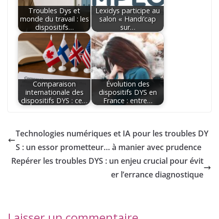
Troubles Dys et
Lexidys participe au
monde du travail : les
salon « Handi’cap
dispositifs…
sur…
Comparaison
Évolution des
internationale des
dispositifs DYS en
dispositifs DYS : ce…
France : entre…
Technologies numériques et IA pour les troubles DY
S : un essor prometteur… à manier avec prudence
Repérer les troubles DYS : un enjeu crucial pour évit
er l’errance diagnostique
Laisser un commentaire