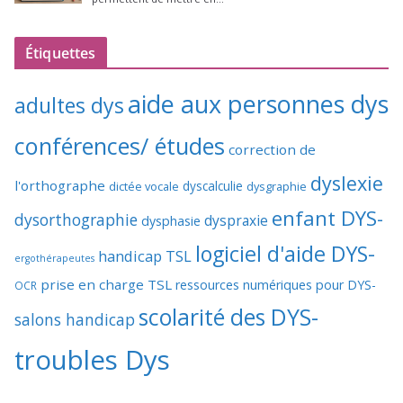
Étiquettes
aide aux personnes dys
adultes dys
conférences/ études
correction de
dyslexie
l'orthographe
dictée vocale
dyscalculie
dysgraphie
enfant DYS-
dysorthographie
dyspraxie
dysphasie
logiciel d'aide DYS-
handicap TSL
ergothérapeutes
prise en charge TSL
ressources numériques pour DYS-
OCR
scolarité des DYS-
salons handicap
troubles Dys