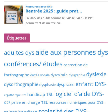
Étiquettes
aide aux personnes dys
adultes dys
conférences/ études
correction de
dyslexie
l'orthographe
dictée vocale
dyscalculie
dysgraphie
enfant DYS-
dysorthographie
dyspraxie
dysphasie
logiciel d'aide DYS-
handicap TSL
ergothérapeutes
prise en charge TSL
ressources numériques pour DYS-
OCR
scolarité des DYS-