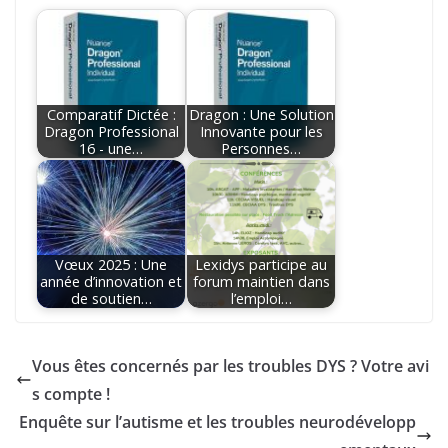
Comparatif Dictée :
Dragon : Une Solution
Dragon Professional
Innovante pour les
16 - une…
Personnes…
Vœux 2025 : Une
Lexidys participe au
année d’innovation et
forum maintien dans
de soutien…
l’emploi…
Vous êtes concernés par les troubles DYS ? Votre avi
s compte !
Enquête sur l’autisme et les troubles neurodévelopp