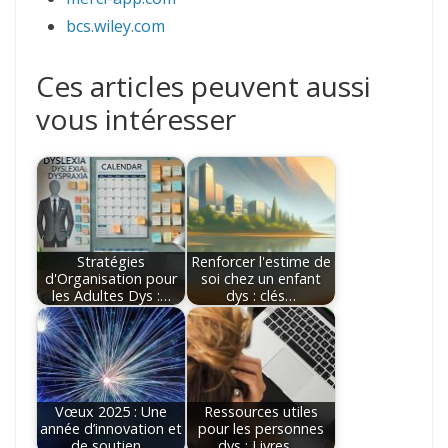
bcs.wiley.com
Ces articles peuvent aussi
vous intéresser
Stratégies
Renforcer l'estime de
d'Organisation pour
soi chez un enfant
les Adultes Dys :…
dys : clés…
Vœux 2025 : Une
Ressources utiles
année d’innovation et
pour les personnes
de soutien…
dys : Livres,…