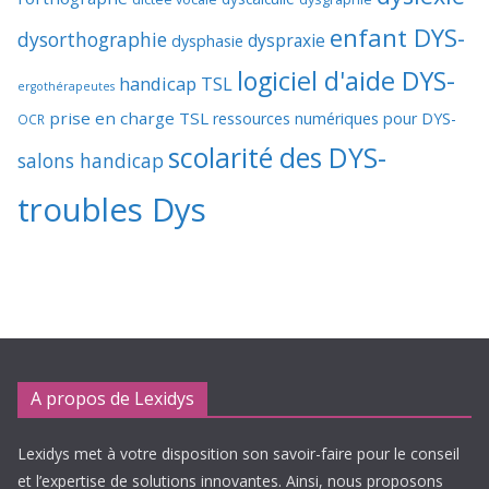
enfant DYS-
dysorthographie
dyspraxie
dysphasie
logiciel d'aide DYS-
handicap TSL
ergothérapeutes
prise en charge TSL
ressources numériques pour DYS-
OCR
scolarité des DYS-
salons handicap
troubles Dys
A propos de Lexidys
Lexidys met à votre disposition son savoir-faire pour le conseil
et l’expertise de solutions innovantes. Ainsi, nous proposons