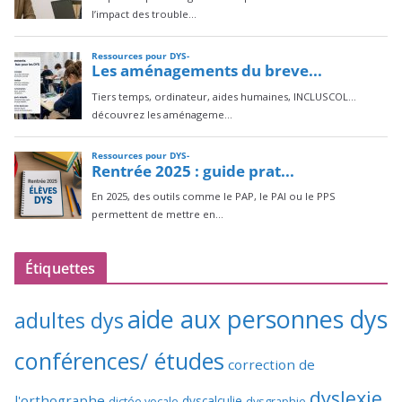
Étiquettes
aide aux personnes dys
adultes dys
conférences/ études
correction de
dyslexie
l'orthographe
dictée vocale
dyscalculie
dysgraphie