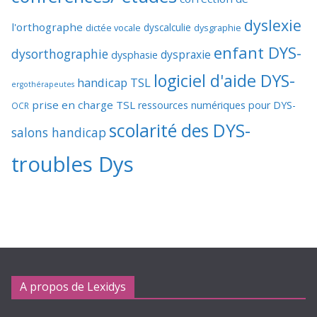
dyslexie
l'orthographe
dictée vocale
dyscalculie
dysgraphie
enfant DYS-
dysorthographie
dyspraxie
dysphasie
logiciel d'aide DYS-
handicap TSL
ergothérapeutes
prise en charge TSL
ressources numériques pour DYS-
OCR
scolarité des DYS-
salons handicap
troubles Dys
A propos de Lexidys