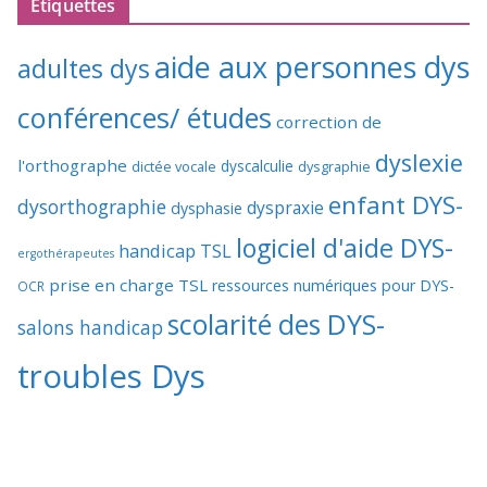
Étiquettes
aide aux personnes dys
adultes dys
conférences/ études
correction de
dyslexie
l'orthographe
dictée vocale
dyscalculie
dysgraphie
enfant DYS-
dysorthographie
dyspraxie
dysphasie
logiciel d'aide DYS-
handicap TSL
ergothérapeutes
prise en charge TSL
ressources numériques pour DYS-
OCR
scolarité des DYS-
salons handicap
troubles Dys