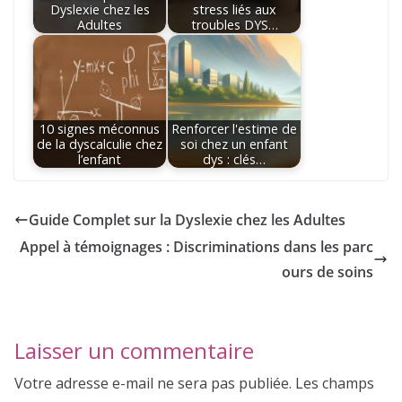
Dyslexie chez les
stress liés aux
Adultes
troubles DYS…
10 signes méconnus
Renforcer l'estime de
de la dyscalculie chez
soi chez un enfant
l’enfant
dys : clés…
Guide Complet sur la Dyslexie chez les Adultes
Appel à témoignages : Discriminations dans les parc
ours de soins
Laisser un commentaire
Votre adresse e-mail ne sera pas publiée.
Les champs