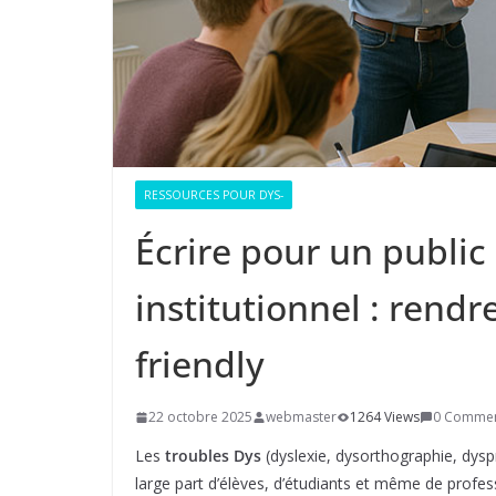
RESSOURCES POUR DYS-
Écrire pour un public
institutionnel : rend
friendly
22 octobre 2025
webmaster
1264 Views
0 Comme
Les
troubles Dys
(dyslexie, dysorthographie, dysp
large part d’élèves, d’étudiants et même de profe