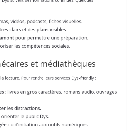
s Dys suivent des formations continues. Quelques
mas, vidéos, podcasts, fiches visuelles.
itres clairs
et des
plans visibles
.
 amont
pour permettre une préparation.
oriser les compétences sociales.
thécaires et médiathèques
la lecture
. Pour rendre leurs services Dys-friendly :
es
: livres en gros caractères, romans audio, ouvrages
er les distractions.
 orienter le public Dys.
gée
ou d’initiation aux outils numériques.