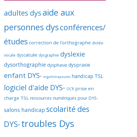
aide aux
adultes dys
personnes dys
conférences/
études
correction de l'orthographe
dictée
dyslexie
vocale
dyscalculie
dysgraphie
dysorthographie
dyspraxie
dysphasie
enfant DYS-
handicap TSL
ergothérapeutes
logiciel d'aide DYS-
prise en
OCR
charge TSL
ressources numériques pour DYS-
scolarité des
salons handicap
troubles Dys
DYS-