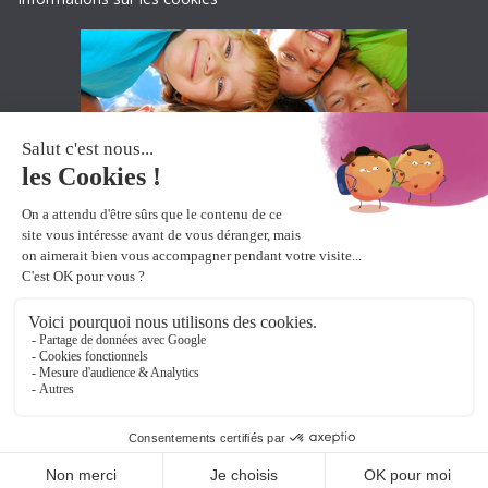
Accueil
Produits pour DYS-
Ressources pour DYS-
Boutique pour DYS-
A propos
contact
Copyright © 2026
Lexidys
. All rights reserved.
Theme:
ColorMag Pro
by ThemeGrill. Powered by
WordPress
.