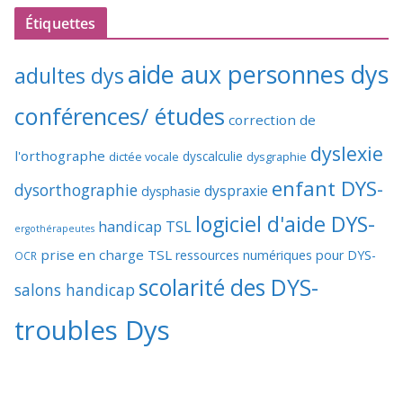
Étiquettes
aide aux personnes dys
adultes dys
conférences/ études
correction de
dyslexie
l'orthographe
dictée vocale
dyscalculie
dysgraphie
enfant DYS-
dysorthographie
dyspraxie
dysphasie
logiciel d'aide DYS-
handicap TSL
ergothérapeutes
prise en charge TSL
ressources numériques pour DYS-
OCR
scolarité des DYS-
salons handicap
troubles Dys