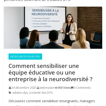
RESSOURCES POUR DYS-
Comment sensibiliser une
équipe éducative ou une
entreprise à la neurodiversité ?
24 décembre 2025
webmaster
969 Views
0 Comments
adultes dys
,
scolarité des DYS-
Découvrez comment sensibiliser enseignants, managers