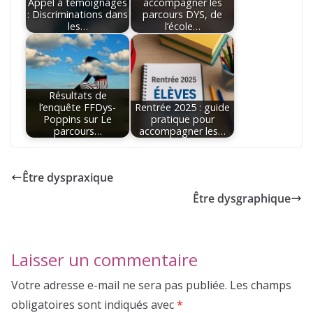
Appel à témoignages
accompagner les
: Discriminations dans
parcours DYS, de
les…
l’école…
Résultats de
l’enquête FFDys-
Rentrée 2025 : guide
Poppins sur Le
pratique pour
parcours…
accompagner les…
Être dyspraxique
Être dysgraphique
Laisser un commentaire
Votre adresse e-mail ne sera pas publiée.
Les champs
obligatoires sont indiqués avec
*