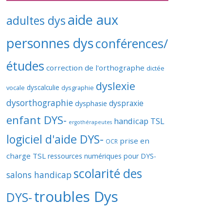
aide aux
adultes dys
personnes dys
conférences/
études
correction de l'orthographe
dictée
dyslexie
vocale
dyscalculie
dysgraphie
dysorthographie
dyspraxie
dysphasie
enfant DYS-
handicap TSL
ergothérapeutes
logiciel d'aide DYS-
prise en
OCR
charge TSL
ressources numériques pour DYS-
scolarité des
salons handicap
troubles Dys
DYS-