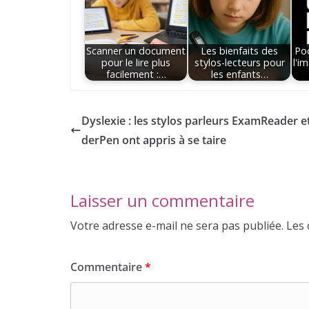
Scanner un document
Les bienfaits des
Po
pour le lire plus
stylos-lecteurs pour
l'i
facilement :…
les enfants…
Dyslexie : les stylos parleurs ExamReader e
derPen ont appris à se taire
Laisser un commentaire
Votre adresse e-mail ne sera pas publiée.
Les 
Commentaire
*