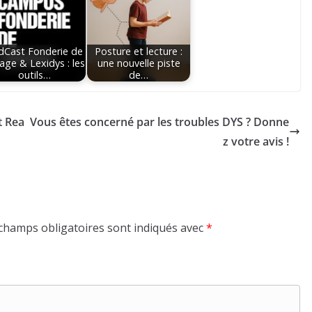
dCast Fonderie de
Posture et lecture :
mage & Lexidys : les
une nouvelle piste
outils…
de…
t Rea
Vous êtes concerné par les troubles DYS ? Donne
z votre avis !
champs obligatoires sont indiqués avec
*