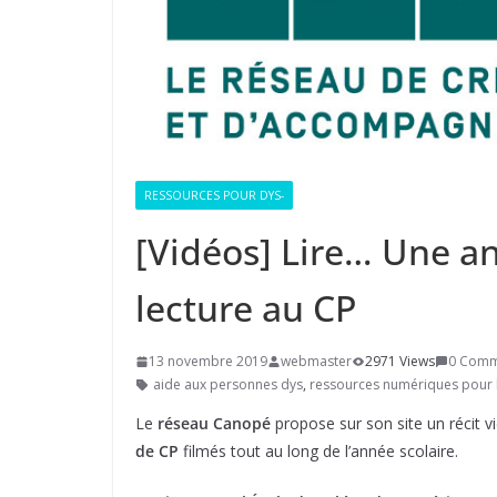
RESSOURCES POUR DYS-
[Vidéos] Lire… Une a
lecture au CP
13 novembre 2019
webmaster
2971 Views
0 Comm
aide aux personnes dys
,
ressources numériques pour 
Le
réseau Canopé
propose sur son site un récit vi
de CP
filmés tout au long de l’année scolaire.