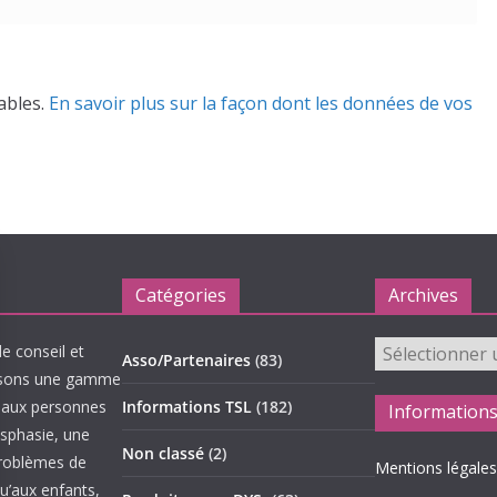
rables.
En savoir plus sur la façon dont les données de vos
Catégories
Archives
Archives
le conseil et
Asso/Partenaires
(83)
oposons une gamme
de aux personnes
Informations TSL
(182)
Information
ysphasie, une
Non classé
(2)
problèmes de
Mentions légales
qu’aux enfants,