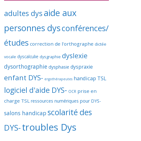
aide aux
adultes dys
personnes dys
conférences/
études
correction de l'orthographe
dictée
dyslexie
vocale
dyscalculie
dysgraphie
dysorthographie
dyspraxie
dysphasie
enfant DYS-
handicap TSL
ergothérapeutes
logiciel d'aide DYS-
prise en
OCR
charge TSL
ressources numériques pour DYS-
scolarité des
salons handicap
troubles Dys
DYS-