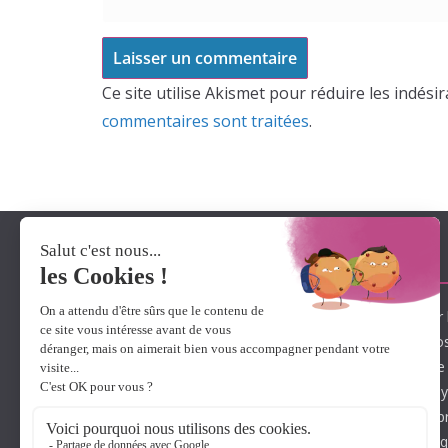
Ce site utilise Akismet pour réduire les indési
commentaires sont traitées
.
A propos de Lexidys
Lexidys met à votre disposition son savoir-faire pour 
l’expertise de solutions innovantes. Ainsi, nous pr
de logiciels et matériels axés sur l’autonomie et l’ai
présentant une dyslexie, une dysorthographie, une d
dyspraxie, une dysgraphie, une dyscalculie face aux 
lecture et d’écriture. Destinés aussi bien aux adultes 