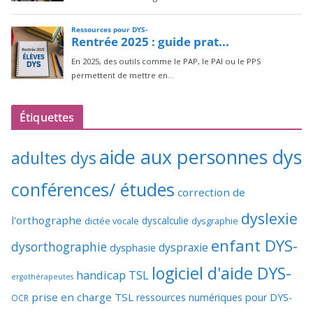
Étiquettes
aide aux personnes dys
adultes dys
conférences/ études
correction de
dyslexie
l'orthographe
dictée vocale
dyscalculie
dysgraphie
enfant DYS-
dysorthographie
dyspraxie
dysphasie
logiciel d'aide DYS-
handicap TSL
ergothérapeutes
prise en charge TSL
ressources numériques pour DYS-
OCR