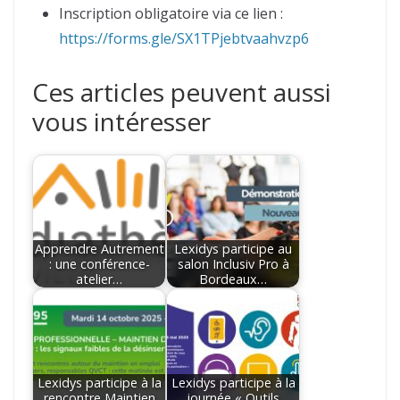
Inscription obligatoire via ce lien :
https://forms.gle/SX1TPjebtvaahvzp6
Ces articles peuvent aussi
vous intéresser
Apprendre Autrement
Lexidys participe au
: une conférence-
salon Inclusiv Pro à
atelier…
Bordeaux…
Lexidys participe à la
Lexidys participe à la
rencontre Maintien
journée « Outils