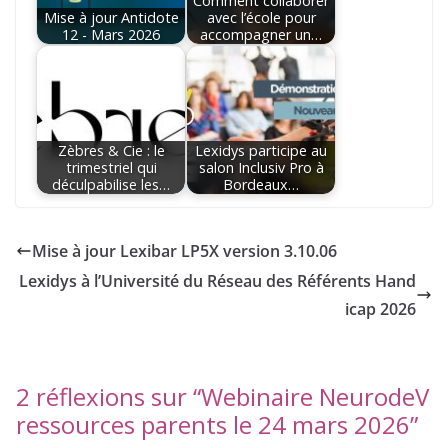
Comment collaborer
Mise à jour Antidote
avec l’école pour
12 - Mars 2026
accompagner un…
Zèbres & Cie : le
Lexidys participe au
trimestriel qui
salon Inclusiv Pro à
déculpabilise les…
Bordeaux…
Mise à jour Lexibar LP5X version 3.10.06
Lexidys à l’Université du Réseau des Référents Hand
icap 2026
2 réflexions sur “
Webinaire NeurodeV
ressources parents le 24 mars 2026
”