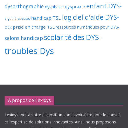
enfant DYS-
dysorthographie
dyspraxie
dysphasie
logiciel d'aide DYS-
handicap TSL
ergothérapeutes
prise en charge TSL
ressources numériques pour DYS-
OCR
scolarité des DYS-
salons handicap
troubles Dys
A propos de Lexidys
Lexidys met à votre disposition son savoir-faire pour le conseil
et l’expertise de solutions innovantes. Ainsi, nous proposons