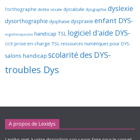
dyslexie
l'orthographe
dictée vocale
dyscalculie
dysgraphie
enfant DYS-
dysorthographie
dyspraxie
dysphasie
logiciel d'aide DYS-
handicap TSL
ergothérapeutes
prise en charge TSL
ressources numériques pour DYS-
OCR
scolarité des DYS-
salons handicap
troubles Dys
A propos de Lexidys
Lexidys met à votre disposition son savoir-faire pour le conseil