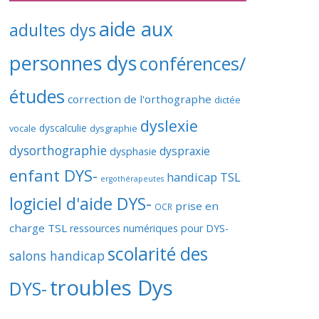
aide aux
adultes dys
personnes dys
conférences/
études
correction de l'orthographe
dictée
dyslexie
vocale
dyscalculie
dysgraphie
dysorthographie
dyspraxie
dysphasie
enfant DYS-
handicap TSL
ergothérapeutes
logiciel d'aide DYS-
prise en
OCR
charge TSL
ressources numériques pour DYS-
scolarité des
salons handicap
troubles Dys
DYS-