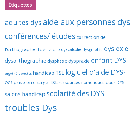
Étiquettes
aide aux personnes dys
adultes dys
conférences/ études
correction de
dyslexie
l'orthographe
dictée vocale
dyscalculie
dysgraphie
enfant DYS-
dysorthographie
dyspraxie
dysphasie
logiciel d'aide DYS-
handicap TSL
ergothérapeutes
prise en charge TSL
ressources numériques pour DYS-
OCR
scolarité des DYS-
salons handicap
troubles Dys