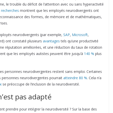
sme, le trouble du déficit de l’attention avec ou sans hyperactivité
s
recherches
montrent que les employés neurodivergents ont
reconnaissance des formes, de mémoire et de mathématiques,
ises.
mployés neurodivergents (par exemple,
SAP
,
Microsoft
,
rd) ont constaté plusieurs
avantages
tels qu’une productivité
 une réputation améliorées, et une réduction du taux de rotation
èrent que les employés autistes peuvent être jusqu’à
140 %
plus
des personnes neurodivergentes restent sans emploi. Certaines
s personnes neurodivergentes pourrait
atteindre 80 %
. Cela n’a
x
se préoccupe de l’inclusion de la neurodiversité.
n’est pas adapté
nt prendre pour intégrer la neurodiversité ? Sur la base des