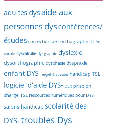
aide aux
adultes dys
personnes dys
conférences/
études
correction de l'orthographe
dictée
dyslexie
vocale
dyscalculie
dysgraphie
dysorthographie
dyspraxie
dysphasie
enfant DYS-
handicap TSL
ergothérapeutes
logiciel d'aide DYS-
prise en
OCR
charge TSL
ressources numériques pour DYS-
scolarité des
salons handicap
troubles Dys
DYS-