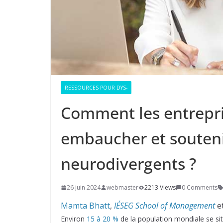
RESSOURCES POUR DYS-
Comment les entrepri
embaucher et souteni
neurodivergents ?
26 juin 2024
webmaster
2213 Views
0 Comments
Mamta Bhatt
,
IÉSEG School of Management
e
Environ
15 à 20 %
de la population mondiale se sit