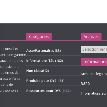
Catégories
Archives
Archives
le conseil et
Asso/Partenaires
(83)
oposons une gamme
de aux personnes
Informations TSL
(182)
Information
ysphasie, une
Non classé
(2)
problèmes de
Mentions légales
qu’aux enfants,
Produits pour DYS-
(63)
RGPD
s dans de
 orthophonie,
Ressources pour DYS-
(162)
Informations sur