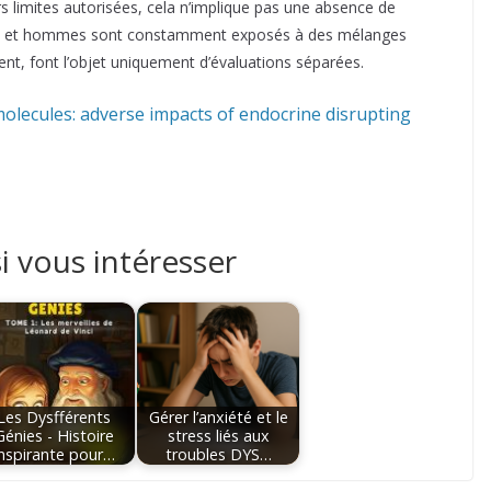
rs limites autorisées, cela n’implique pas une absence de
es et hommes sont constamment exposés à des mélanges
nt, font l’objet uniquement d’évaluations séparées.
olecules: adverse impacts of endocrine disrupting
i vous intéresser
Les Dysfférents
Gérer l’anxiété et le
Génies - Histoire
stress liés aux
inspirante pour…
troubles DYS…