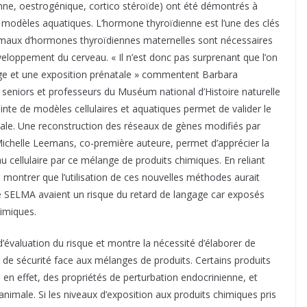
nne, oestrogénique, cortico stéroïde) ont été démontrés à
e modèles aquatiques. L’hormone thyroïdienne est l’une des clés
imaux d’hormones thyroïdiennes maternelles sont nécessaires
veloppement du cerveau. « Il n’est donc pas surprenant que l’on
age et une exposition prénatale » commentent Barbara
 seniors et professeurs du Muséum national d’Histoire naturelle
njointe de modèles cellulaires et aquatiques permet de valider le
le. Une reconstruction des réseaux de gènes modifiés par
Michelle Leemans, co-première auteure, permet d’apprécier la
 cellulaire par ce mélange de produits chimiques. En reliant
 pu montrer que l’utilisation de ces nouvelles méthodes aurait
de SELMA avaient un risque du retard de langage car exposés
imiques.
’évaluation du risque et montre la nécessité d’élaborer de
 de sécurité face aux mélanges de produits. Certains produits
en effet, des propriétés de perturbation endocrinienne, et
imale. Si les niveaux d’exposition aux produits chimiques pris