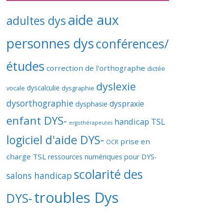
aide aux
adultes dys
personnes dys
conférences/
études
correction de l'orthographe
dictée
dyslexie
vocale
dyscalculie
dysgraphie
dysorthographie
dyspraxie
dysphasie
enfant DYS-
handicap TSL
ergothérapeutes
logiciel d'aide DYS-
prise en
OCR
charge TSL
ressources numériques pour DYS-
scolarité des
salons handicap
troubles Dys
DYS-