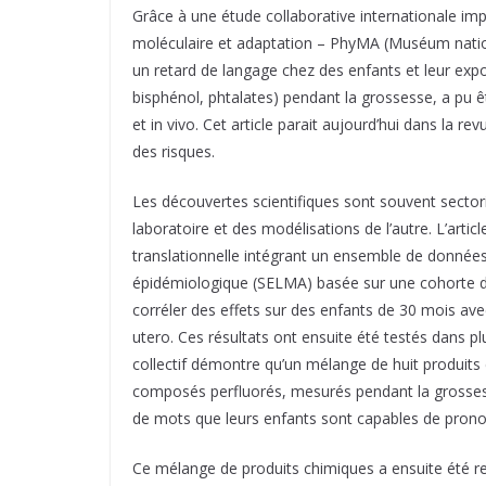
Grâce à une étude collaborative internationale im
moléculaire et adaptation – PhyMA (Muséum nationa
un retard de langage chez des enfants et leur exp
bisphénol, phtalates) pendant la grossesse, a pu 
et in vivo. Cet article parait aujourd’hui dans la re
des risques.
Les découvertes scientifiques sont souvent sector
laboratoire et des modélisations de l’autre. L’artic
translationnelle intégrant un ensemble de donnée
épidémiologique (SELMA) basée sur une cohorte 
corréler des effets sur des enfants de 30 mois av
utero. Ces résultats ont ensuite été testés dans p
collectif démontre qu’un mélange de huit produit
composés perfluorés, mesurés pendant la grossess
de mots que leurs enfants sont capables de pronon
Ce mélange de produits chimiques a ensuite été rec