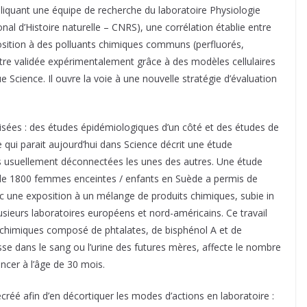
pliquant une équipe de recherche du laboratoire Physiologie
l d’Histoire naturelle – CNRS), une corrélation établie entre
osition à des polluants chimiques communs (perfluorés,
être validée expérimentalement grâce à des modèles cellulaires
vue Science. Il ouvre la voie à une nouvelle stratégie d’évaluation
isées : des études épidémiologiques d’un côté et des études de
le qui parait aujourd’hui dans Science décrit une étude
s usuellement déconnectées les unes des autres. Une étude
de 1800 femmes enceintes / enfants en Suède a permis de
ec une exposition à un mélange de produits chimiques, subie in
lusieurs laboratoires européens et nord-américains. Ce travail
s chimiques composé de phtalates, de bisphénol A et de
e dans le sang ou l’urine des futures mères, affecte le nombre
cer à l’âge de 30 mois.
réé afin d’en décortiquer les modes d’actions en laboratoire :