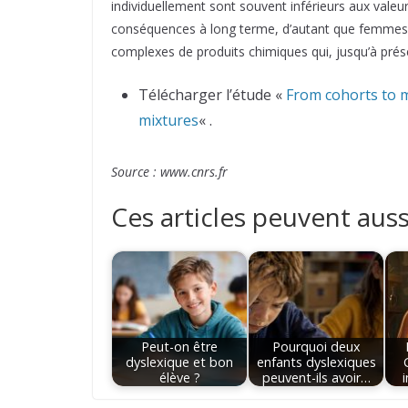
individuellement sont souvent inférieurs aux valeu
conséquences à long terme, d’autant que femm
complexes de produits chimiques qui, jusqu’à prése
Télécharger l’étude «
From cohorts to m
mixtures
« .
Source : www.cnrs.fr
Ces articles peuvent auss
Peut-on être
Pourquoi deux
dyslexique et bon
enfants dyslexiques
élève ?
peuvent-ils avoir…