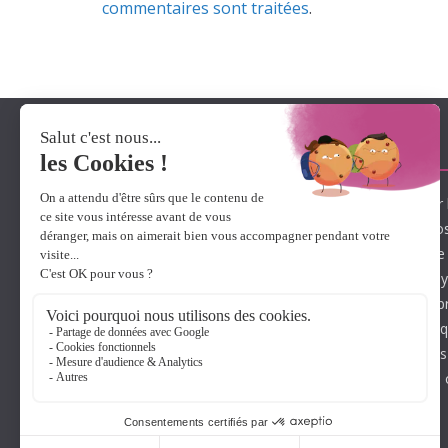
commentaires sont traitées
.
A propos de Lexidys
Lexidys met à votre disposition son savoir-faire pour 
l’expertise de solutions innovantes. Ainsi, nous pr
de logiciels et matériels axés sur l’autonomie et l’ai
présentant une dyslexie, une dysorthographie, une d
dyspraxie, une dysgraphie, une dyscalculie face aux 
lecture et d’écriture. Destinés aussi bien aux adultes 
les outils d’aide aux troubles Dys peuvent être utilisé
nombreux contextes (aide à l’école, soutien scolaire,
ergothérapie, poste de travail adapté).