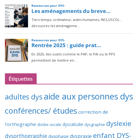
Étiquettes
aide aux personnes dys
adultes dys
conférences/ études
correction de
dyslexie
l'orthographe
dictée vocale
dyscalculie
dysgraphie
enfant DYS-
dysorthographie
dyspraxie
dysphasie