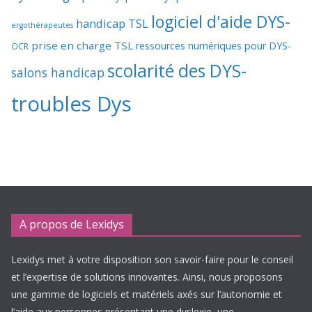
logiciel d'aide DYS-
handicap TSL
ergothérapeutes
prise en charge TSL
ressources numériques pour DYS-
OCR
scolarité des DYS-
salons handicap
troubles Dys
A propos de Lexidys
Lexidys met à votre disposition son savoir-faire pour le conseil
et l’expertise de solutions innovantes. Ainsi, nous proposons
une gamme de logiciels et matériels axés sur l’autonomie et
l’aide aux personnes présentant une dyslexie, une