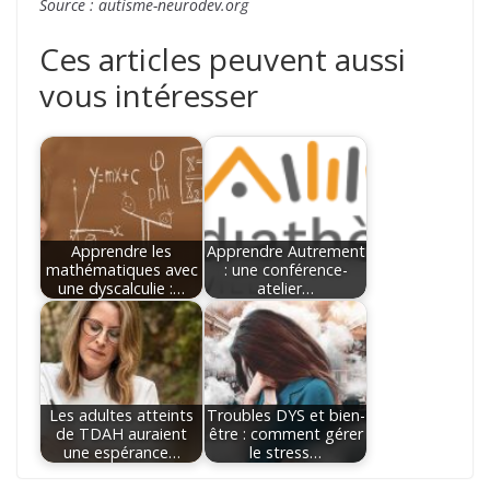
Source : autisme-neurodev.org
Ces articles peuvent aussi
vous intéresser
Apprendre les
Apprendre Autrement
mathématiques avec
: une conférence-
une dyscalculie :…
atelier…
Les adultes atteints
Troubles DYS et bien-
de TDAH auraient
être : comment gérer
une espérance…
le stress…