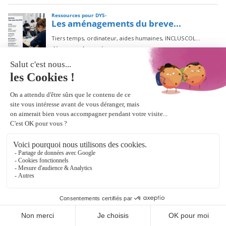
Étiquettes
aide aux personnes dys
adultes dys
conférences/ études
correction de
dyslexie
l'orthographe
dictée vocale
dyscalculie
dysgraphie